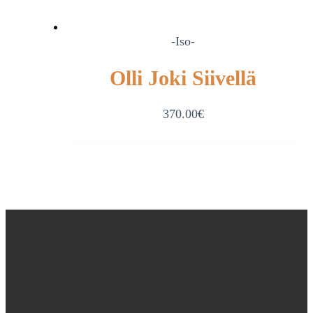
-Iso-
Olli Joki Siivellä
370.00
€