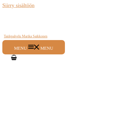
Siirry sisältöön
Taidepalvelu Marika Saikkonen
MENU
MENU