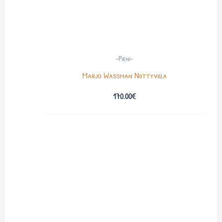
-Pieni-
Marjo Wassman Niittyvilla
170.00
€