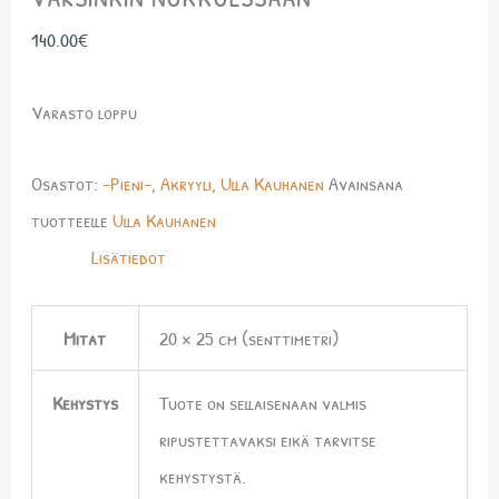
140.00
€
Varasto loppu
Osastot:
-Pieni-
,
Akryyli
,
Ulla Kauhanen
Avainsana
tuotteelle
Ulla Kauhanen
Lisätiedot
Mitat
20 × 25 cm (senttimetri)
Kehystys
Tuote on sellaisenaan valmis
ripustettavaksi eikä tarvitse
kehystystä.