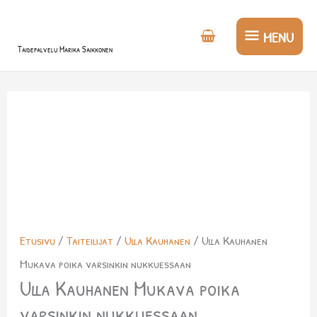
Siirry
MENU
sisältöön
MENU
Taidepalvelu Marika Saikkonen
Etusivu
/
Taiteilijat
/
Ulla Kauhanen
/ Ulla Kauhanen
Mukava poika varsinkin nukkuessaan
Ulla Kauhanen Mukava poika
varsinkin nukkuessaan