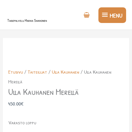
Siirry
MENU
sisältöön
MENU
Taidepalvelu Marika Saikkonen
Etusivu
/
Taiteilijat
/
Ulla Kauhanen
/ Ulla Kauhanen
Merellä
Ulla Kauhanen Merellä
450.00
€
Varasto loppu