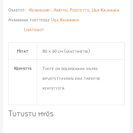
Osastot:
-Keskisuuri-
,
Akryyli
,
Poistettu
,
Ulla Kauhanen
Avainsana tuotteelle
Ulla Kauhanen
Lisätiedot
Mitat
80 × 60 cm (senttimetri)
Kehystys
Tuote on sellaisenaan valmis
ripustettavaksi eikä tarvitse
kehystystä.
Tutustu myös