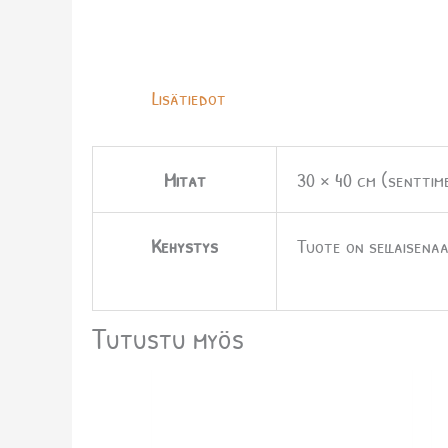
Lisätiedot
Mitat
30 × 40 cm (senttim
Kehystys
Tuote on sellaisenaa
Tutustu myös