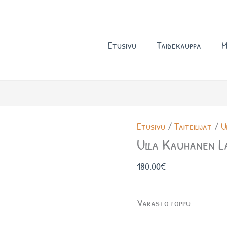
Etusivu
Taidekauppa
M
Etusivu
/
Taiteilijat
/
U
Ulla Kauhanen L
180.00
€
Varasto loppu