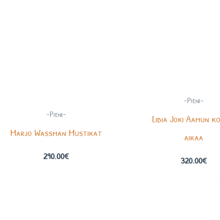
-Pieni-
-Pieni-
Lidia Joki Aamun k
Marjo Wassman Mustikat
aikaa
290.00
€
320.00
€