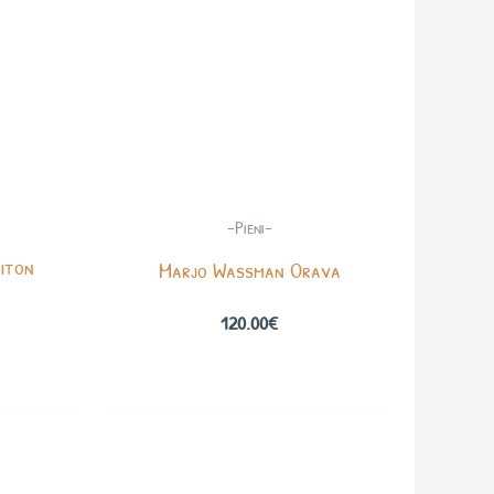
-Pieni-
oiton
Marjo Wassman Orava
120.00
€