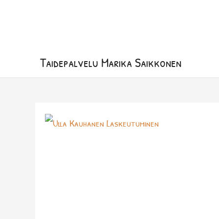
Siirry
sisältöön
Taidepalvelu Marika Saikkonen