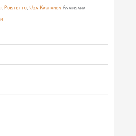
i
,
Poistettu
,
Ulla Kauhanen
Avainsana
en