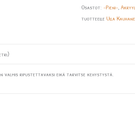
Osastot:
-Pieni-
,
Akryyl
tuotteelle
Ulla Kauhan
etri)
n valmis ripustettavaksi eikä tarvitse kehystystä.