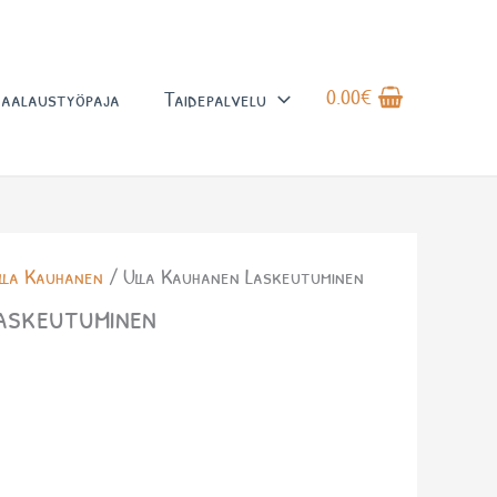
0.00
€
aalaustyöpaja
Taidepalvelu
lla Kauhanen
/ Ulla Kauhanen Laskeutuminen
askeutuminen