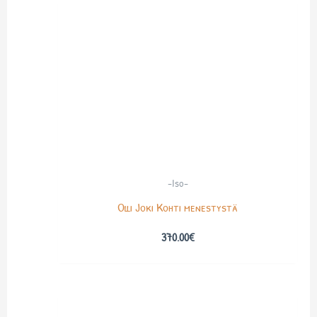
-Iso-
Olli Joki Kohti menestystä
370.00
€