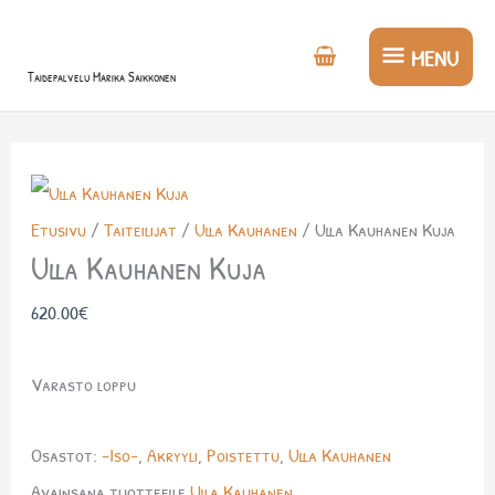
Siirry
MENU
sisältöön
MENU
Taidepalvelu Marika Saikkonen
Etusivu
/
Taiteilijat
/
Ulla Kauhanen
/ Ulla Kauhanen Kuja
Ulla Kauhanen Kuja
620.00
€
Varasto loppu
Osastot:
-Iso-
,
Akryyli
,
Poistettu
,
Ulla Kauhanen
Avainsana tuotteelle
Ulla Kauhanen