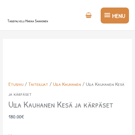
Siirry
MENU
sisältöön
MENU
Taidepalvelu Marika Saikkonen
Etusivu
/
Taiteilijat
/
Ulla Kauhanen
/ Ulla Kauhanen Kesä
ja kärpäset
Ulla Kauhanen Kesä ja kärpäset
180.00
€