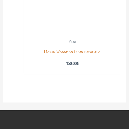
-Pieni-
Marjo Wassman Luontopolulla
150.00
€