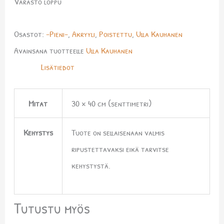
Varasto loppu
Osastot:
-Pieni-
,
Akryyli
,
Poistettu
,
Ulla Kauhanen
Avainsana tuotteelle
Ulla Kauhanen
Lisätiedot
Mitat
30 × 40 cm (senttimetri)
Kehystys
Tuote on sellaisenaan valmis
ripustettavaksi eikä tarvitse
kehystystä.
Tutustu myös