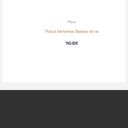
-Pieni-
Marjo Wassman Sininen hetki
140.00
€