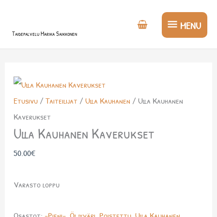
Siirry
MENU
sisältöön
MENU
Taidepalvelu Marika Saikkonen
Etusivu
/
Taiteilijat
/
Ulla Kauhanen
/ Ulla Kauhanen
Kaverukset
Ulla Kauhanen Kaverukset
50.00
€
Varasto loppu
Osastot:
-Pieni-
,
Öljyväri
,
Poistettu
,
Ulla Kauhanen