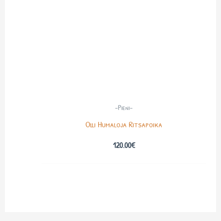
-Pieni-
Olli Humaloja Ritsapoika
120.00
€