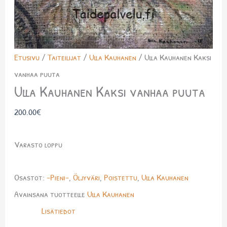
Etusivu
/
Taiteilijat
/
Ulla Kauhanen
/ Ulla Kauhanen Kaksi
vanhaa puuta
Ulla Kauhanen Kaksi vanhaa puuta
200.00
€
Varasto loppu
Osastot:
-Pieni-
,
Öljyväri
,
Poistettu
,
Ulla Kauhanen
Avainsana tuotteelle
Ulla Kauhanen
Lisätiedot