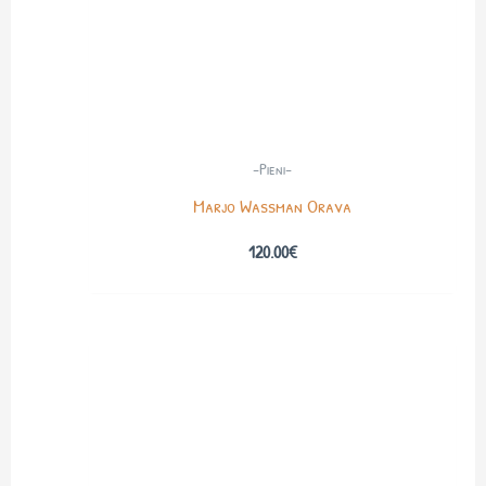
-Pieni-
Marjo Wassman Orava
120.00
€