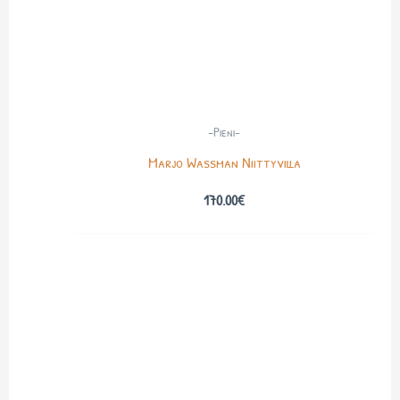
-Pieni-
Marjo Wassman Niittyvilla
170.00
€