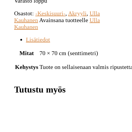
Varasto loppu
Osastot:
-Keskisuuri-
,
Akryyli
,
Ulla
Kauhanen
Avainsana tuotteelle
Ulla
Kauhanen
Lisätiedot
Mitat
70 × 70 cm (senttimetri)
Kehystys
Tuote on sellaisenaan valmis ripustetta
Tutustu myös