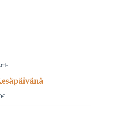
uri-
Kesäpäivänä
0
€