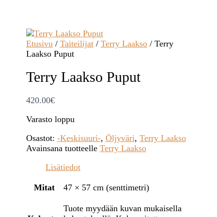
Etusivu
/
Taiteilijat
/
Terry Laakso
/ Terry
Laakso Puput
Terry Laakso Puput
420.00
€
Varasto loppu
Osastot:
-Keskisuuri-
,
Öljyväri
,
Terry Laakso
Avainsana tuotteelle
Terry Laakso
Lisätiedot
Mitat
47 × 57 cm (senttimetri)
Tuote myydään kuvan mukaisella