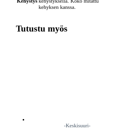
Kehystys
kehystyksellä. Koko mitattu
kehyksen kanssa.
Tutustu myös
-Keskisuuri-