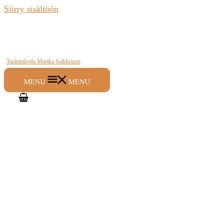
Siirry sisältöön
Taidepalvelu Marika Saikkonen
MENU
MENU