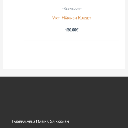
-Keskisuuri-
Virpi Mäkinen Kuuset
450.00
€
Taidepalvelu Marika Saikkonen