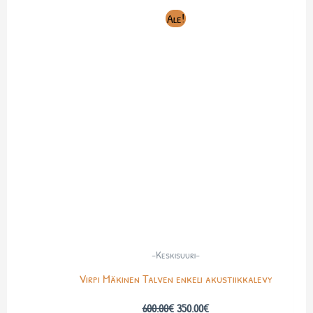
Alkuperäinen
Nykyinen
Ale!
hinta
hinta
oli:
on:
600.00€.
350.00€.
-Keskisuuri-
Virpi Mäkinen Talven enkeli akustiikkalevy
600.00
€
350.00
€