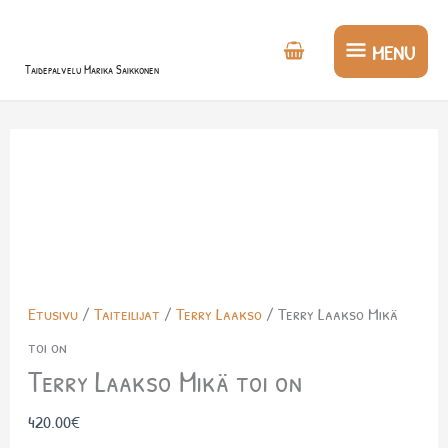
Siirry
MENU
sisältöön
MENU
Taidepalvelu Marika Saikkonen
Etusivu
/
Taiteilijat
/
Terry Laakso
/ Terry Laakso Mikä
toi on
Terry Laakso Mikä toi on
420.00
€