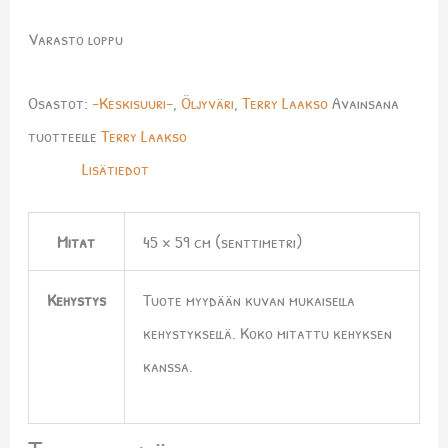
Varasto loppu
Osastot:
-Keskisuuri-
,
Öljyväri
,
Terry Laakso
Avainsana
tuotteelle
Terry Laakso
Lisätiedot
Mitat
45 × 59 cm (senttimetri)
Kehystys
Tuote myydään kuvan mukaisella
kehystyksellä. Koko mitattu kehyksen
kanssa.