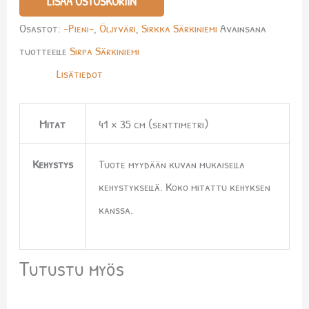
LISÄÄ OSTOSKORIIN
Osastot:
-Pieni-
,
Öljyväri
,
Sirkka Särkiniemi
Avainsana
tuotteelle
Sirpa Särkiniemi
Lisätiedot
Mitat
41 × 35 cm (senttimetri)
Kehystys
Tuote myydään kuvan mukaisella
kehystyksellä. Koko mitattu kehyksen
kanssa.
Tutustu myös