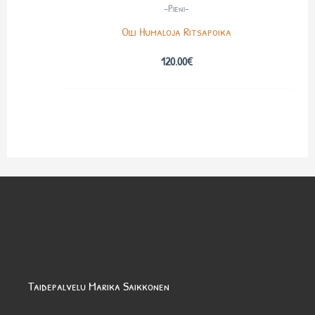
-Pieni-
Olli Humaloja Ritsapoika
120.00
€
Taidepalvelu Marika Saikkonen