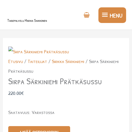
Siirry
MENU
sisältöön
MENU
Taidepalvelu Marika Saikkonen
Sirpa
Särkiniemi
Etusivu
/
Taiteilijat
/
Sirkka Särkiniemi
/ Sirpa Särkiniemi
Prätkäsussu
Prätkäsussu
määrä
Sirpa Särkiniemi Prätkäsussu
220.00
€
Saatavuus:
Varastossa