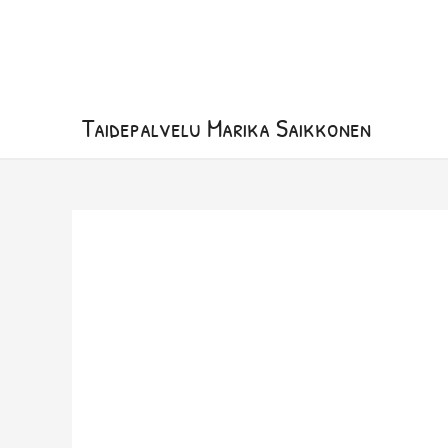
Siirry
sisältöön
Taidepalvelu Marika Saikkonen