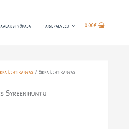
0.00
€
aalaustyöpaja
Taidepalvelu
irpa Lehtikangas
/ Sirpa Lehtikangas
as Syreenihuntu
a