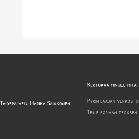
Kertokaa minulle mitä 
Pyrin laajan verkosto
Taidepalvelu Marika Saikkonen
Teille sopivan teoksen.