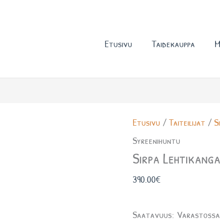
Etusivu
Taidekauppa
M
Sirpa
Etusivu
/
Taiteilijat
/
S
Lehtikangas
Syreenihuntu
Syreenihuntu
Sirpa Lehtikang
määrä
390.00
€
Saatavuus:
Varastoss