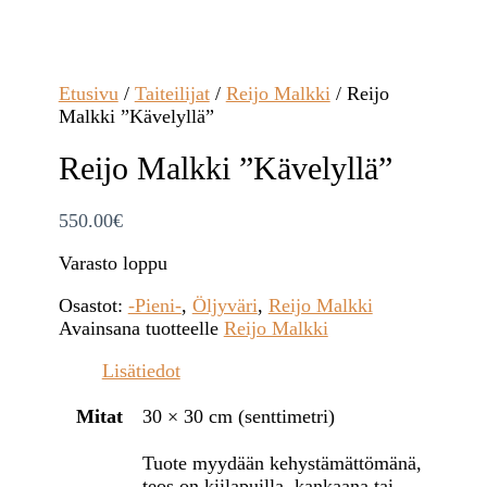
Etusivu
/
Taiteilijat
/
Reijo Malkki
/ Reijo
Malkki ”Kävelyllä”
Reijo Malkki ”Kävelyllä”
550.00
€
Varasto loppu
Osastot:
-Pieni-
,
Öljyväri
,
Reijo Malkki
Avainsana tuotteelle
Reijo Malkki
Lisätiedot
Mitat
30 × 30 cm (senttimetri)
Tuote myydään kehystämättömänä,
teos on kiilapuilla, kankaana tai