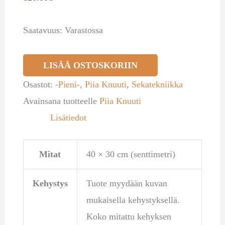
Saatavuus:
Varastossa
LISÄÄ OSTOSKORIIN
Osastot:
-Pieni-
,
Piia Knuuti
,
Sekatekniikka
Avainsana tuotteelle
Piia Knuuti
Lisätiedot
Mitat
40 × 30 cm (senttimetri)
Kehystys
Tuote myydään kuvan
mukaisella kehystyksellä.
Koko mitattu kehyksen