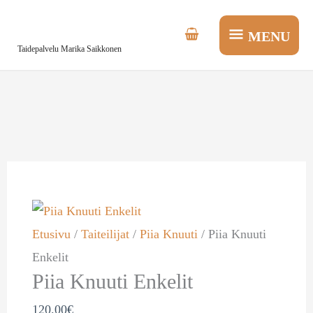
Siirry
MENU
sisältöön
MENU
Taidepalvelu Marika Saikkonen
Piia
Knuuti
Enkelit
Etusivu
/
Taiteilijat
/
Piia Knuuti
/ Piia Knuuti
määrä
Enkelit
Piia Knuuti Enkelit
120.00
€