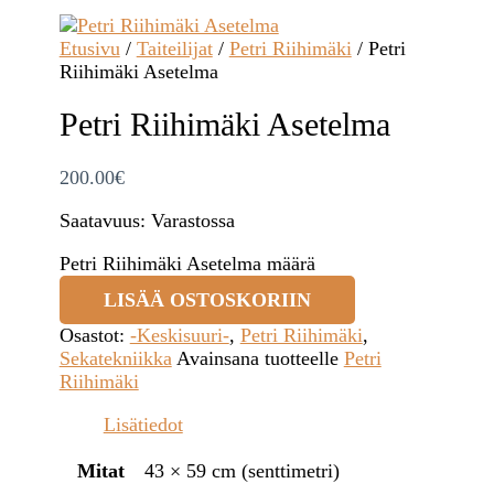
Etusivu
/
Taiteilijat
/
Petri Riihimäki
/ Petri
Riihimäki Asetelma
Petri Riihimäki Asetelma
200.00
€
Saatavuus:
Varastossa
Petri Riihimäki Asetelma määrä
LISÄÄ OSTOSKORIIN
Osastot:
-Keskisuuri-
,
Petri Riihimäki
,
Sekatekniikka
Avainsana tuotteelle
Petri
Riihimäki
Lisätiedot
Mitat
43 × 59 cm (senttimetri)