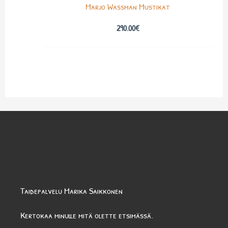
Marjo Wassman Mustikat
290.00
€
Taidepalvelu Marika Saikkonen
Kertokaa minulle mitä olette etsimässä.