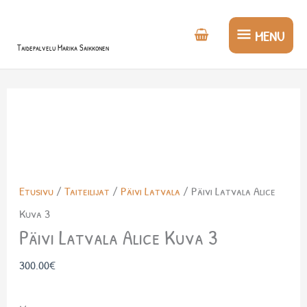
Siirry
MENU
sisältöön
MENU
Taidepalvelu Marika Saikkonen
Etusivu
/
Taiteilijat
/
Päivi Latvala
/ Päivi Latvala Alice
Kuva 3
Päivi Latvala Alice Kuva 3
300.00
€