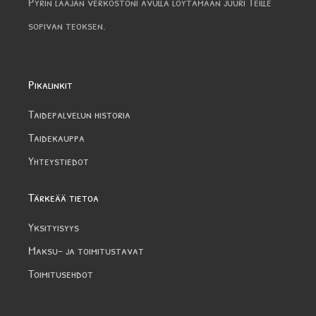
Pyrin laajan verkostoni avulla löytämään juuri Teille
sopivan teoksen.
Pikalinkit
Taidepalvelun historia
Taidekauppa
Yhteystiedot
Tärkeää tietoa
Yksityisyys
Maksu- ja toimitustavat
Toimitusehdot