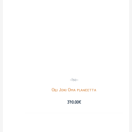
-Iso-
Olli Joki Oma planeetta
370.00
€