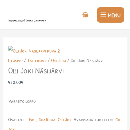
Siirry
MENU
sisältöön
MENU
Taidepalvelu Marika Saikkonen
Etusivu
/
Taiteilijat
/
Olli Joki
/ Olli Joki Näsijärvi
Olli Joki Näsijärvi
470.00
€
Varasto loppu
Osastot:
-Iso-
,
Grafiikka
,
Olli Joki
Avainsana tuotteelle
Olli
Joki