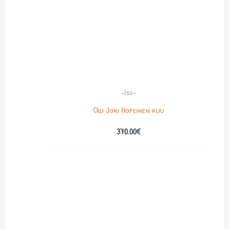
-Iso-
Olli Joki Hopeinen kuu
370.00
€