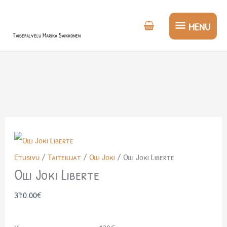
Siirry
MENU
sisältöön
MENU
Taidepalvelu Marika Saikkonen
Olli
Joki
Etusivu
/
Taiteilijat
/
Olli Joki
/ Olli Joki Liberte
Liberte
Olli Joki Liberte
määrä
370.00
€