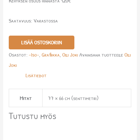
Kehyksen osuus hinnasta 120€
Saatavuus:
Varastossa
LISÄÄ OSTOSKORIIN
Osastot:
-Iso-
,
Grafiikka
,
Olli Joki
Avainsana tuotteelle
Olli
Joki
Lisätiedot
Mitat
77 × 66 cm (senttimetri)
Tutustu myös