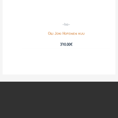
-Iso-
Olli Joki Hopeinen kuu
370.00
€