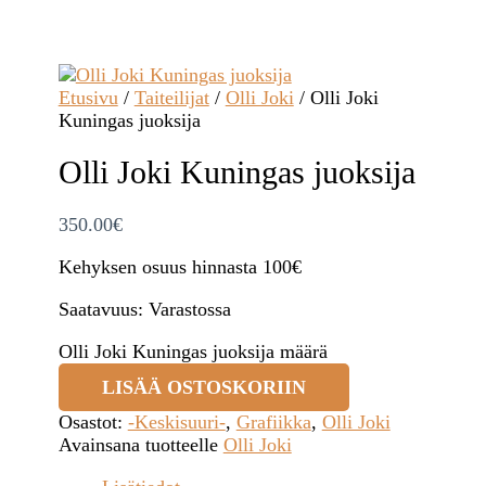
Etusivu
/
Taiteilijat
/
Olli Joki
/ Olli Joki
Kuningas juoksija
Olli Joki Kuningas juoksija
350.00
€
Kehyksen osuus hinnasta 100€
Saatavuus:
Varastossa
Olli Joki Kuningas juoksija määrä
LISÄÄ OSTOSKORIIN
Osastot:
-Keskisuuri-
,
Grafiikka
,
Olli Joki
Avainsana tuotteelle
Olli Joki