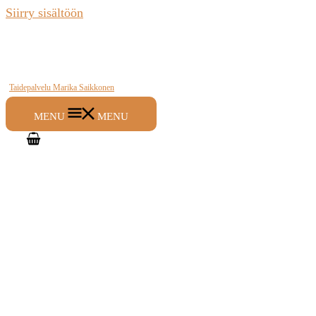
Siirry sisältöön
Taidepalvelu Marika Saikkonen
MENU
MENU