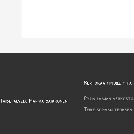
Kertokaa minulle mitä 
Pyrin laajan verkosto
Taidepalvelu Marika Saikkonen
Teille sopivan teoksen.