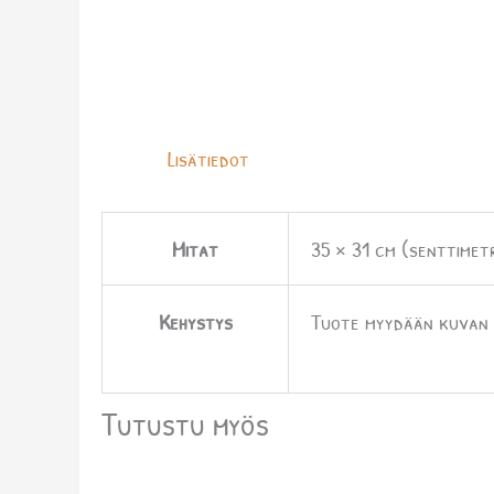
Lisätiedot
Mitat
35 × 31 cm (senttimetr
Kehystys
Tuote myydään kuvan m
Tutustu myös