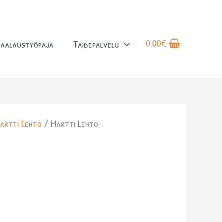
0.00
€
aalaustyöpaja
Taidepalvelu
artti Lehto
/ Martti Lehto
a