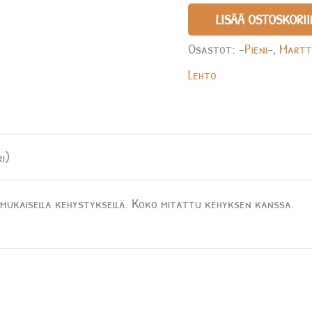
LISÄÄ OSTOSKORII
Osastot:
-Pieni-
,
Martt
Lehto
i)
ukaisella kehystyksellä. Koko mitattu kehyksen kanssa.