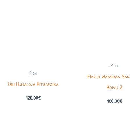
-Pieni-
-Pieni-
Marjo Wassman Sar
Olli Humaloja Ritsapoika
Koivu 2
120.00
€
100.00
€