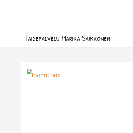
Siirry
sisältöön
Taidepalvelu Marika Saikkonen