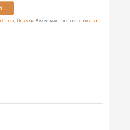
N
i Lehto
,
Öljyväri
Avainsana tuotteelle
martti