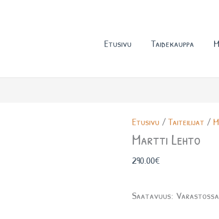
Etusivu
Taidekauppa
M
Martti
Etusivu
/
Taiteilijat
/
M
Lehto
Martti Lehto
määrä
290.00
€
Saatavuus:
Varastoss