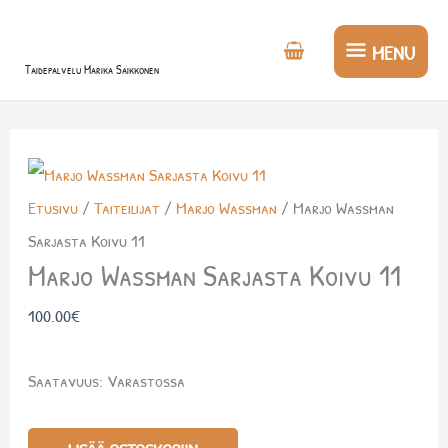
Siirry
MENU
sisältöön
MENU
Taidepalvelu Marika Saikkonen
Marjo
Wassman
Etusivu
/
Taiteilijat
/
Marjo Wassman
/ Marjo Wassman
Sarjasta
Sarjasta Koivu 11
Koivu
Marjo Wassman Sarjasta Koivu 11
11
määrä
100.00
€
Saatavuus:
Varastossa