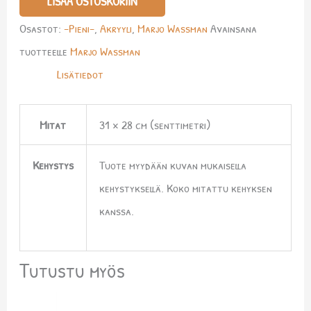
LISÄÄ OSTOSKORIIN
Osastot:
-Pieni-
,
Akryyli
,
Marjo Wassman
Avainsana
tuotteelle
Marjo Wassman
Lisätiedot
Mitat
31 × 28 cm (senttimetri)
Kehystys
Tuote myydään kuvan mukaisella
kehystyksellä. Koko mitattu kehyksen
kanssa.
Tutustu myös