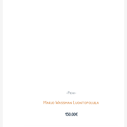
-Pieni-
Marjo Wassman Luontopolulla
150.00
€