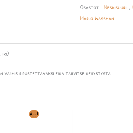
Osastot:
-Keskisuuri-
,
Marjo Wassman
tri)
n valmis ripustettavaksi eikä tarvitse kehystystä.
Alkuperäinen
Nykyinen
Ale!
hinta
hinta
oli:
on:
600.00€.
350.00€.