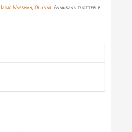
Marjo Wassman
,
Öljyväri
Avainsana tuotteelle