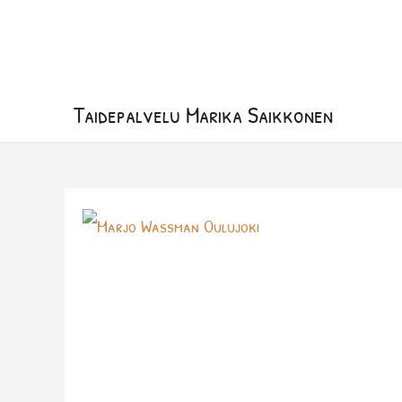
Siirry
sisältöön
Taidepalvelu Marika Saikkonen