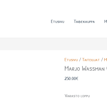
Etusivu
Taidekauppa
M
Etusivu
/
Taiteilijat
/
M
Marjo Wassman 
250.00
€
Varasto loppu