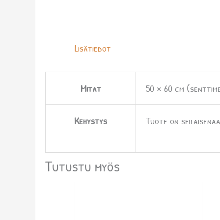
Lisätiedot
Mitat
50 × 60 cm (senttime
Kehystys
Tuote on sellaisenaa
Tutustu myös