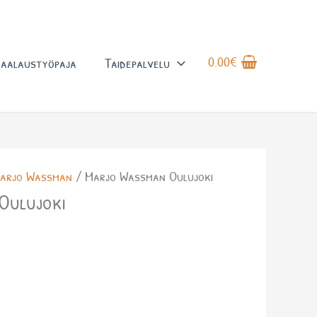
0.00
€
aalaustyöpaja
Taidepalvelu
arjo Wassman
/ Marjo Wassman Oulujoki
Oulujoki