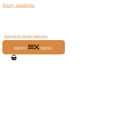
Siirry sisältöön
Taidepalvelu Marika Saikkonen
MENU
MENU