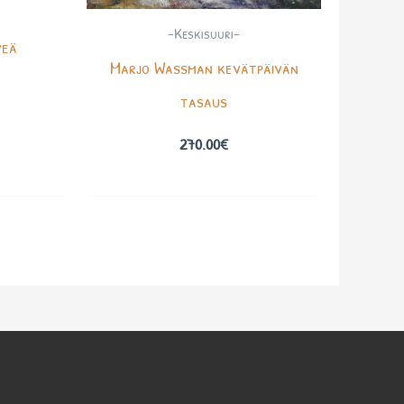
-Keskisuuri-
veä
Marjo Wassman kevätpäivän
tasaus
270.00
€