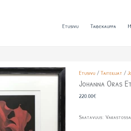
Etusivu
Taidekauppa
M
Johanna
Etusivu
/
Taiteilijat
/
J
Oras
Johanna Oras Et
Eternal
220.00
€
flames
määrä
Saatavuus:
Varastoss