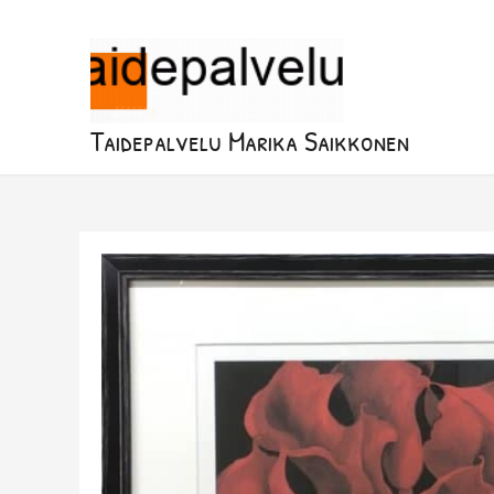
Siirry
sisältöön
Taidepalvelu Marika Saikkonen