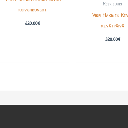
-Keskisuuri-
koivunrungot
Virpi Mäkinen Ke
620.00
€
kevätpäivä
320.00
€