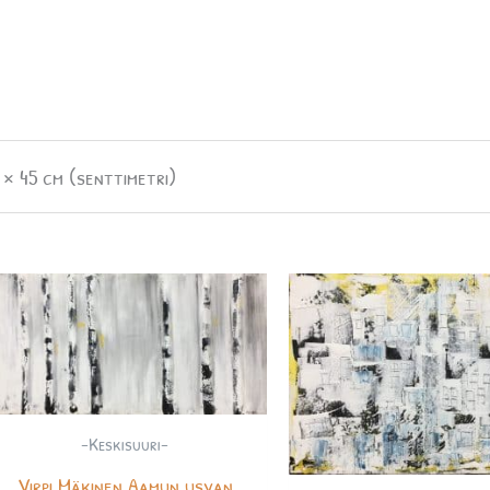
 × 45 cm (senttimetri)
-Keskisuuri-
Virpi Mäkinen Aamun usvan