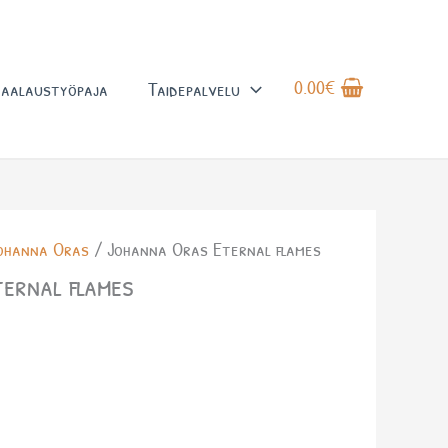
0.00
€
aalaustyöpaja
Taidepalvelu
ohanna Oras
/ Johanna Oras Eternal flames
ernal flames
a