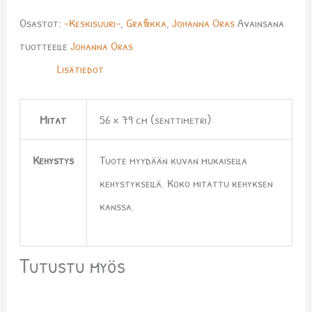
Osastot:
-Keskisuuri-
,
Grafiikka
,
Johanna Oras
Avainsana
tuotteelle
Johanna Oras
Lisätiedot
Mitat
56 × 79 cm (senttimetri)
Kehystys
Tuote myydään kuvan mukaisella
kehystyksellä. Koko mitattu kehyksen
kanssa.
Tutustu myös