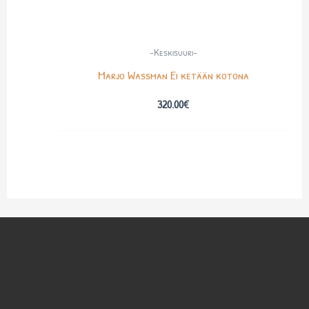
-Keskisuuri-
Marjo Wassman Ei ketään kotona
320.00
€