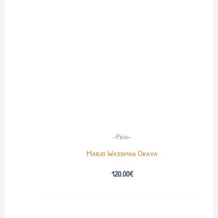
-Pieni-
Marjo Wassman Orava
120.00
€