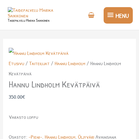
Siirry
MENU
sisältöön
MENU
Taidepalvelu Marika Saikkonen
Etusivu
/
Taiteilijat
/
Hannu Lindholm
/ Hannu Lindholm
Kevätpäivä
Hannu Lindholm Kevätpäivä
350.00
€
Varasto loppu
Osastot:
-Pieni-
,
Hannu Lindholm
,
Öljyväri
Avainsana