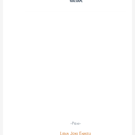
100.00
€
-Pieni-
Lidia Joki Enkeli