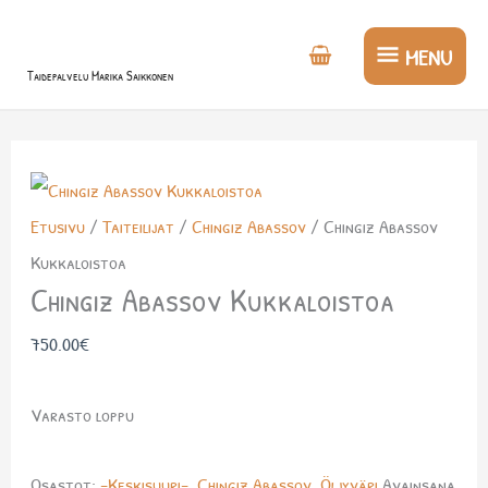
Siirry
MENU
sisältöön
MENU
Taidepalvelu Marika Saikkonen
Etusivu
/
Taiteilijat
/
Chingiz Abassov
/ Chingiz Abassov
Kukkaloistoa
Chingiz Abassov Kukkaloistoa
750.00
€
Varasto loppu
Osastot:
-Keskisuuri-
,
Chingiz Abassov
,
Öljyväri
Avainsana