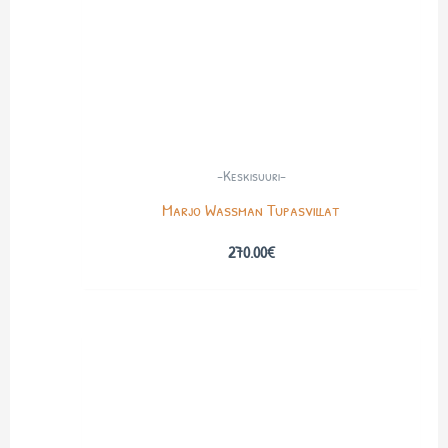
-Keskisuuri-
Marjo Wassman Tupasvillat
270.00
€