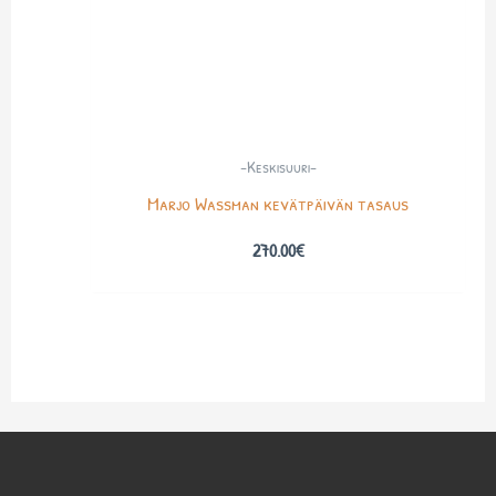
-Keskisuuri-
Marjo Wassman kevätpäivän tasaus
270.00
€