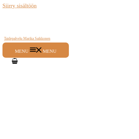
Siirry sisältöön
Taidepalvelu Marika Saikkonen
MENU
MENU