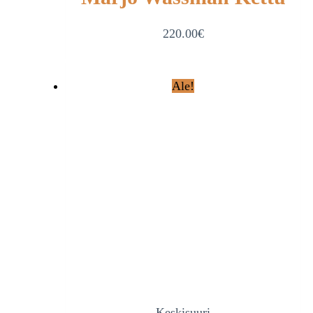
220.00
€
Ale!
-Keskisuuri-