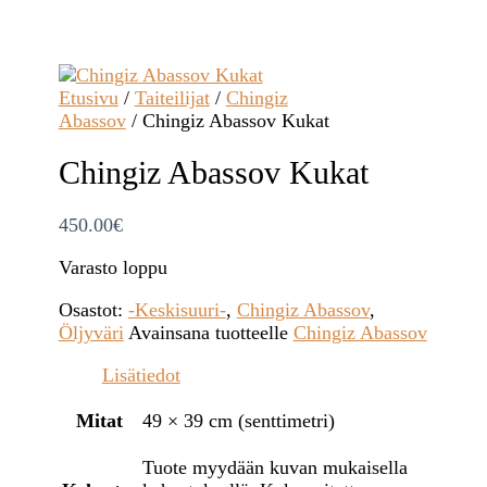
Etusivu
/
Taiteilijat
/
Chingiz
Abassov
/ Chingiz Abassov Kukat
Chingiz Abassov Kukat
450.00
€
Varasto loppu
Osastot:
-Keskisuuri-
,
Chingiz Abassov
,
Öljyväri
Avainsana tuotteelle
Chingiz Abassov
Lisätiedot
Mitat
49 × 39 cm (senttimetri)
Tuote myydään kuvan mukaisella