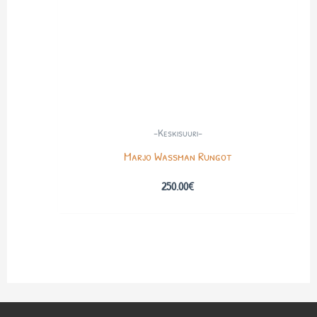
-Keskisuuri-
Marjo Wassman Rungot
250.00
€