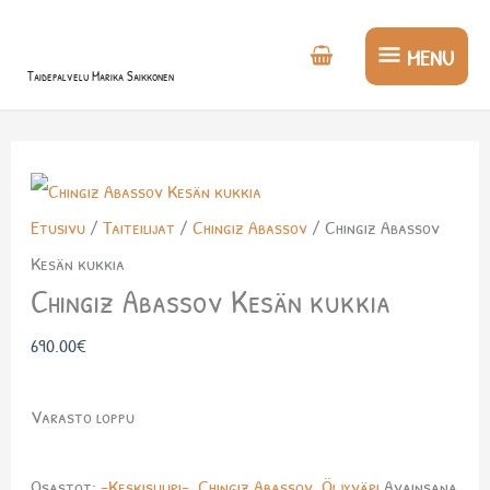
Siirry
MENU
sisältöön
MENU
Taidepalvelu Marika Saikkonen
Etusivu
/
Taiteilijat
/
Chingiz Abassov
/ Chingiz Abassov
Kesän kukkia
Chingiz Abassov Kesän kukkia
690.00
€
Varasto loppu
Osastot:
-Keskisuuri-
,
Chingiz Abassov
,
Öljyväri
Avainsana