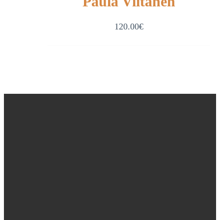
Paula Viitanen
120.00
€