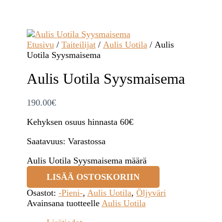
Etusivu
/
Taiteilijat
/
Aulis Uotila
/ Aulis
Uotila Syysmaisema
Aulis Uotila Syysmaisema
190.00
€
Kehyksen osuus hinnasta 60€
Saatavuus:
Varastossa
Aulis Uotila Syysmaisema määrä
LISÄÄ OSTOSKORIIN
Osastot:
-Pieni-
,
Aulis Uotila
,
Öljyväri
Avainsana tuotteelle
Aulis Uotila