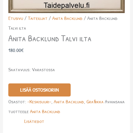
Etusivu
/
Taiteilijat
/
Anita Backlund
/ Anita Backlund
Talvi ilta
Anita Backlund Talvi ilta
180.00
€
Saatavuus:
Varastossa
LISÄÄ OSTOSKORIIN
Osastot:
-Keskisuuri-
,
Anita Backlund
,
Grafiikka
Avainsana
tuotteelle
Anita Backlund
Lisätiedot